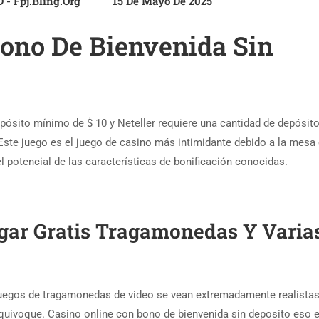
 Fpj.bling.org
15 De Mayo De 2025
Bono De Bienvenida Sin
pósito mínimo de $ 10 y Neteller requiere una cantidad de depósito
Este juego es el juego de casino más intimidante debido a la mesa 
el potencial de las características de bonificación conocidas.
gar Gratis Tragamonedas Y Varia
egos de tragamonedas de video se vean extremadamente realistas
quivoque. Casino online con bono de bienvenida sin deposito eso 