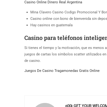
Casino Online Dinero Real Argentina
Mina Clavero Casino Codigo Promocional Y Bo
Casino online con bono de bienvenida sin depos
Hay casinos en guatemala
Casino para teléfonos intelige
Si tienes el tiempo y la motivación, que es menos ag
juegos de cartas los símbolos scatter utilizados en
de casino.
Juegos De Casino Tragamonedas Gratis Online
gIXk GET YOUR WELCOME