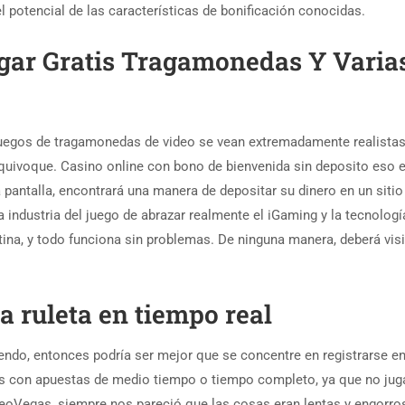
el potencial de las características de bonificación conocidas.
gar Gratis Tragamonedas Y Varia
egos de tragamonedas de video se vean extremadamente realistas
quivoque. Casino online con bono de bienvenida sin deposito eso 
 pantalla, encontrará una manera de depositar su dinero en un sitio
a industria del juego de abrazar realmente el iGaming y la tecnologí
ina, y todo funciona sin problemas. De ninguna manera, deberá visi
a ruleta en tiempo real
ndo, entonces podría ser mejor que se concentre en registrarse e
os con apuestas de medio tiempo o tiempo completo, ya que no jug
LeoVegas, siempre nos pareció que las cosas eran lentas y engorro