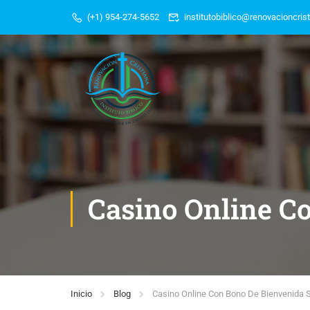
(+1) 954-274-5652
institutobiblico@renovacioncris
Casino Online C
Inicio
Blog
Casino Online Con Bono De Bienvenida S