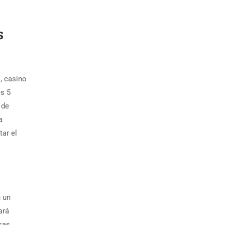
s
, casino
es 5
 de
a
tar el
n un
ará
sas.