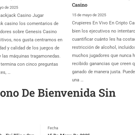
Casino
yo de 2025
lackjack Casino Jugar
15 de mayo de 2025
Crupieres En Vivo En Cripto Ca
ck casino los comentarios de
bien los ejecutivos no intentar
adores sobre Genesis Casino
cuantificar cuánto les ha costa
itivos, nos gusta centrarnos en
restricción de alcohol, incluido
dad y calidad de los juegos de
muchos jugadores que nunca 
y las máquinas tragamonedas.
recibido ganancias que creen 
o termina con cinco preguntas
ganado de manera justa. Puede
tes, …
una …
Bono De Bienvenida Sin
Fecha