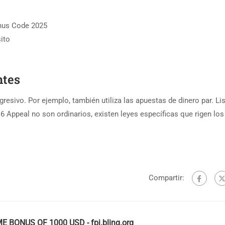
nus Code 2025
ito
ntes
resivo. Por ejemplo, también utiliza las apuestas de dinero par. Li
 6 Appeal no son ordinarios, existen leyes específicas que rigen lo
Compartir:
 BONUS OF 1000 USD - fpj.bling.org