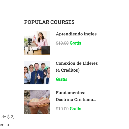
POPULAR COURSES
Aprendiendo Ingles
$10.00
Gratis
Conexion de Lideres
(4 Creditos)
Gratis
Fundamentos:
Doctrina Cristiana
Básica (3 Creditos)
$10.00
Gratis
 de $ 2,
en la