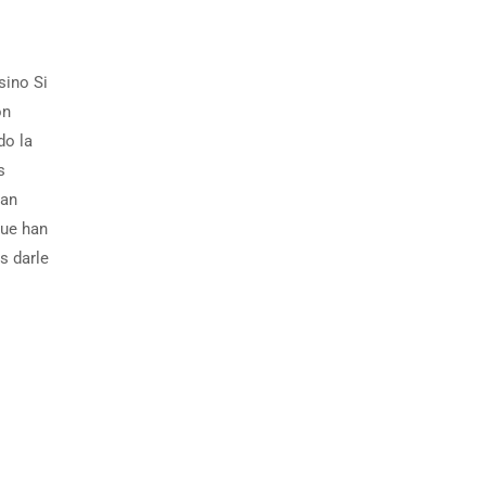
sino Si
on
do la
s
han
que han
s darle