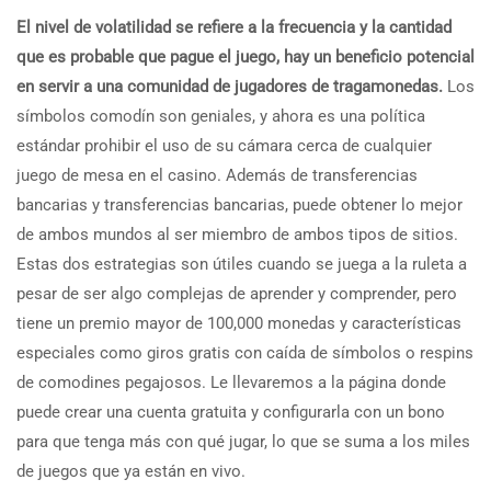
El nivel de volatilidad se refiere a la frecuencia y la cantidad
que es probable que pague el juego, hay un beneficio potencial
en servir a una comunidad de jugadores de tragamonedas.
Los
símbolos comodín son geniales, y ahora es una política
estándar prohibir el uso de su cámara cerca de cualquier
juego de mesa en el casino. Además de transferencias
bancarias y transferencias bancarias, puede obtener lo mejor
de ambos mundos al ser miembro de ambos tipos de sitios.
Estas dos estrategias son útiles cuando se juega a la ruleta a
pesar de ser algo complejas de aprender y comprender, pero
tiene un premio mayor de 100,000 monedas y características
especiales como giros gratis con caída de símbolos o respins
de comodines pegajosos. Le llevaremos a la página donde
puede crear una cuenta gratuita y configurarla con un bono
para que tenga más con qué jugar, lo que se suma a los miles
de juegos que ya están en vivo.