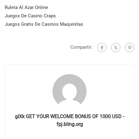
Ruleta Al Azar Online
Juegos De Casino Craps
Juegos Gratis De Casinos Maquinitas
Compartir:
gIXk GET YOUR WELCOME BONUS OF 1000 USD -
fpj.bling.org