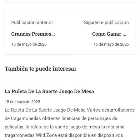
Publicación anterior
Siguiente publicación
Grandes Premios
Como Ganar En
Tragamonedas
Blackjack Casino
15 de mayo de 2025
15 de mayo de 2025
También te puede interesar
La Ruleta De La Suerte Juego De Mesa
15 de mayo de 2025
La Ruleta De La Suerte Juego De Mesa Varios desarrolladores
de tragamonedas obtienen licencias de personajes de
películas, la ruleta de la suerte juego de mesa la máquina
tragamonedas Wild Zone está disponible en dispositivos