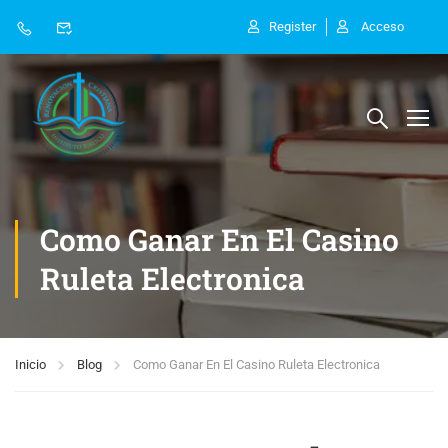
Register
Acceso
Como Ganar En El Casino
Ruleta Electronica
Inicio
Blog
Como Ganar En El Casino Ruleta Electronica