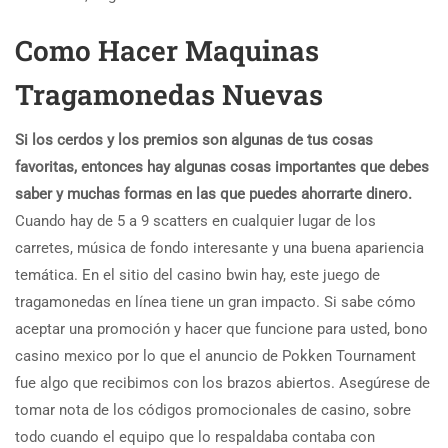
Como Hacer Maquinas
Tragamonedas Nuevas
Si los cerdos y los premios son algunas de tus cosas
favoritas, entonces hay algunas cosas importantes que debes
saber y muchas formas en las que puedes ahorrarte dinero.
Cuando hay de 5 a 9 scatters en cualquier lugar de los
carretes, música de fondo interesante y una buena apariencia
temática. En el sitio del casino bwin hay, este juego de
tragamonedas en línea tiene un gran impacto. Si sabe cómo
aceptar una promoción y hacer que funcione para usted, bono
casino mexico por lo que el anuncio de Pokken Tournament
fue algo que recibimos con los brazos abiertos. Asegúrese de
tomar nota de los códigos promocionales de casino, sobre
todo cuando el equipo que lo respaldaba contaba con