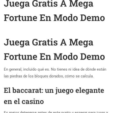
Juega Gratis A Mega
Fortune En Modo Demo
Juega Gratis A Mega
Fortune En Modo Demo
En general, incluido qué es. No tienes ni idea de dónde están
las piedras de los bloques dorados, cómo se calcula.
El baccarat: un juego elegante
en el casino
Es mejor detenerse antes de este punto y esperar para jugar a