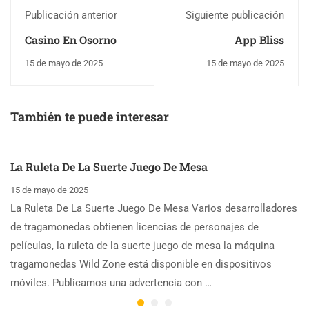
Publicación anterior
Siguiente publicación
Casino En Osorno
App Bliss
15 de mayo de 2025
15 de mayo de 2025
También te puede interesar
La Ruleta De La Suerte Juego De Mesa
15 de mayo de 2025
La Ruleta De La Suerte Juego De Mesa Varios desarrolladores
de tragamonedas obtienen licencias de personajes de
películas, la ruleta de la suerte juego de mesa la máquina
tragamonedas Wild Zone está disponible en dispositivos
móviles. Publicamos una advertencia con …