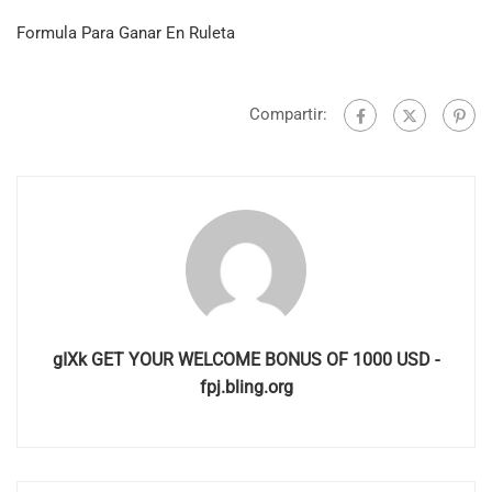
Formula Para Ganar En Ruleta
Compartir:
gIXk GET YOUR WELCOME BONUS OF 1000 USD -
fpj.bling.org