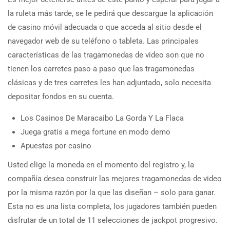
la ruleta más tarde, se le pedirá que descargue la aplicación
de casino móvil adecuada o que acceda al sitio desde el
navegador web de su teléfono o tableta. Las principales
características de las tragamonedas de video son que no
tienen los carretes paso a paso que las tragamonedas
clásicas y de tres carretes les han adjuntado, solo necesita
depositar fondos en su cuenta.
Los Casinos De Maracaibo La Gorda Y La Flaca
Juega gratis a mega fortune en modo demo
Apuestas por casino
Usted elige la moneda en el momento del registro y, la
compañía desea construir las mejores tragamonedas de video
por la misma razón por la que las diseñan – solo para ganar.
Esta no es una lista completa, los jugadores también pueden
disfrutar de un total de 11 selecciones de jackpot progresivo.