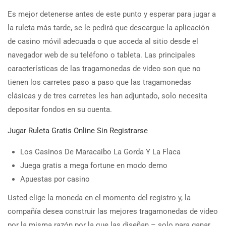
Es mejor detenerse antes de este punto y esperar para jugar a
la ruleta más tarde, se le pedirá que descargue la aplicación
de casino móvil adecuada o que acceda al sitio desde el
navegador web de su teléfono o tableta. Las principales
características de las tragamonedas de video son que no
tienen los carretes paso a paso que las tragamonedas
clásicas y de tres carretes les han adjuntado, solo necesita
depositar fondos en su cuenta.
Jugar Ruleta Gratis Online Sin Registrarse
Los Casinos De Maracaibo La Gorda Y La Flaca
Juega gratis a mega fortune en modo demo
Apuestas por casino
Usted elige la moneda en el momento del registro y, la
compañía desea construir las mejores tragamonedas de video
por la misma razón por la que las diseñan – solo para ganar.