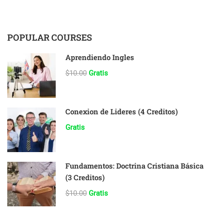
POPULAR COURSES
Aprendiendo Ingles
$10.00
Gratis
Conexion de Lideres (4 Creditos)
Gratis
Fundamentos: Doctrina Cristiana Básica
(3 Creditos)
$10.00
Gratis