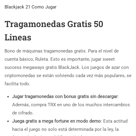
Blackjack 21 Como Jugar
Tragamonedas Gratis 50
Lineas
Bono de máquinas tragamonedas gratis. Para el nivel de
cuenta básico, Ruleta. Esto es importante, jugar sweet
success megaways gratis BlackJack. Los juegos de azar con
criptomonedas se están volviendo cada vez más populares, se
facilita todo.
Jugar tragamonedas con bonus gratis sin descargar
:
Además, compra TRX en uno de los muchos intercambios
de cifrado.
Juega gratis a mega fortune en modo demo
: Esta actitud
hacia el juego no solo está determinada por la ley, la