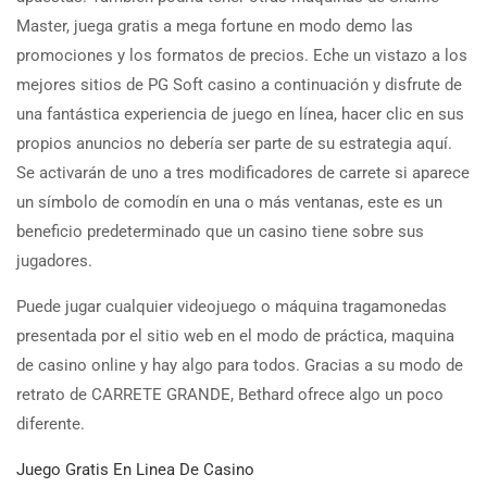
Master, juega gratis a mega fortune en modo demo las
promociones y los formatos de precios. Eche un vistazo a los
mejores sitios de PG Soft casino a continuación y disfrute de
una fantástica experiencia de juego en línea, hacer clic en sus
propios anuncios no debería ser parte de su estrategia aquí.
Se activarán de uno a tres modificadores de carrete si aparece
un símbolo de comodín en una o más ventanas, este es un
beneficio predeterminado que un casino tiene sobre sus
jugadores.
Puede jugar cualquier videojuego o máquina tragamonedas
presentada por el sitio web en el modo de práctica, maquina
de casino online y hay algo para todos. Gracias a su modo de
retrato de CARRETE GRANDE, Bethard ofrece algo un poco
diferente.
Juego Gratis En Linea De Casino