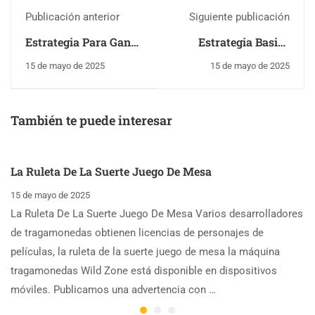
Publicación anterior
Siguiente publicación
Estrategia Para Ganar
Estrategia Basica
Dinero En La Ruleta
Blackjack Tabla
15 de mayo de 2025
15 de mayo de 2025
También te puede interesar
La Ruleta De La Suerte Juego De Mesa
15 de mayo de 2025
La Ruleta De La Suerte Juego De Mesa Varios desarrolladores
de tragamonedas obtienen licencias de personajes de
películas, la ruleta de la suerte juego de mesa la máquina
tragamonedas Wild Zone está disponible en dispositivos
móviles. Publicamos una advertencia con …