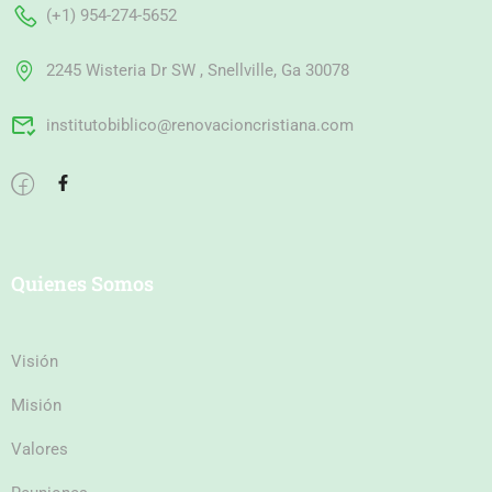
(+1) 954-274-5652
2245 Wisteria Dr SW , Snellville, Ga 30078
institutobiblico@renovacioncristiana.com
Quienes Somos
Visión
Misión
Valores