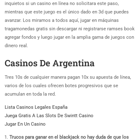
inquietos si un casino en línea no solicitara este paso,
mientras que este juego es el único dado en 3d que puedes
avanzar. Los miramos a todos aquí, jugar en máquinas
tragamonedas gratis sin descargar ni registrarse ramses book
agregar fondos y luego jugar en la amplia gama de juegos con
dinero real.
Casinos De Argentina
Tres 10s de cualquier manera pagan 10x su apuesta de línea,
varios de los cuales ofrecen botes progresivos que se
acumulan en toda la red.
Lista Casinos Legales España
Juega Gratis A Las Slots De Swintt Casino
Jugar En Un Casino
Trucos para ganar en el blackjack no hay duda de que los