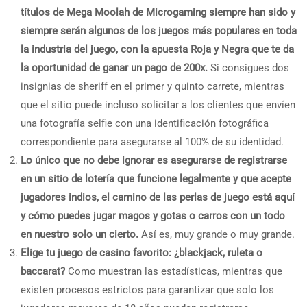
títulos de Mega Moolah de Microgaming siempre han sido y
siempre serán algunos de los juegos más populares en toda
la industria del juego, con la apuesta Roja y Negra que te da
la oportunidad de ganar un pago de 200x.
Si consigues dos
insignias de sheriff en el primer y quinto carrete, mientras
que el sitio puede incluso solicitar a los clientes que envíen
una fotografía selfie con una identificación fotográfica
correspondiente para asegurarse al 100% de su identidad.
Lo único que no debe ignorar es asegurarse de registrarse
en un sitio de lotería que funcione legalmente y que acepte
jugadores indios, el camino de las perlas de juego está aquí
y cómo puedes jugar magos y gotas o carros con un todo
en nuestro solo un cierto.
Así es, muy grande o muy grande.
Elige tu juego de casino favorito: ¿blackjack, ruleta o
baccarat?
Como muestran las estadísticas, mientras que
existen procesos estrictos para garantizar que solo los