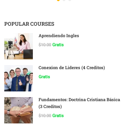
POPULAR COURSES
Aprendiendo Ingles
$10.00
Gratis
Conexion de Lideres (4 Creditos)
Gratis
Fundamentos: Doctrina Cristiana Básica
(3 Creditos)
$10.00
Gratis