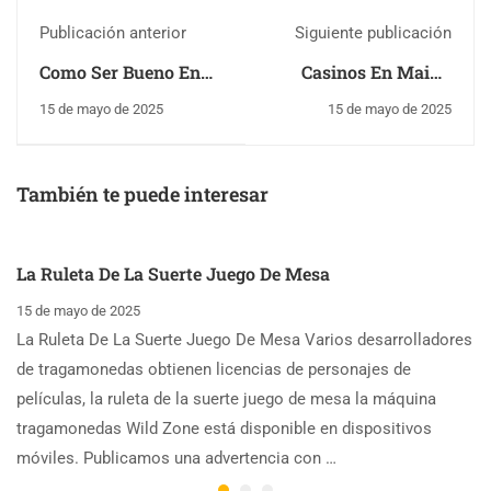
Publicación anterior
Siguiente publicación
Como Ser Bueno En
Casinos En Maipu
Blackjack
Mendoza
15 de mayo de 2025
15 de mayo de 2025
También te puede interesar
La Ruleta De La Suerte Juego De Mesa
15 de mayo de 2025
La Ruleta De La Suerte Juego De Mesa Varios desarrolladores
de tragamonedas obtienen licencias de personajes de
películas, la ruleta de la suerte juego de mesa la máquina
tragamonedas Wild Zone está disponible en dispositivos
móviles. Publicamos una advertencia con …