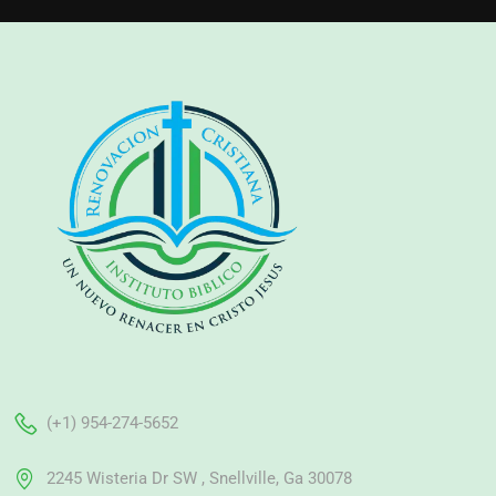
(+1) 954-274-5652
2245 Wisteria Dr SW , Snellville, Ga 30078