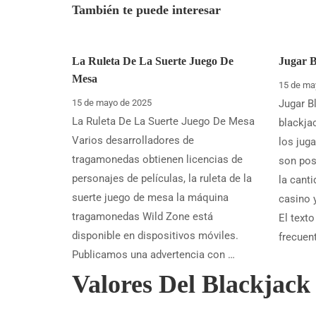
También te puede interesar
La Ruleta De La Suerte Juego De
Jugar B
Mesa
15 de ma
15 de mayo de 2025
Jugar B
La Ruleta De La Suerte Juego De Mesa
blackja
Varios desarrolladores de
los jug
tragamonedas obtienen licencias de
son pos
personajes de películas, la ruleta de la
la canti
suerte juego de mesa la máquina
casino 
tragamonedas Wild Zone está
El text
disponible en dispositivos móviles.
frecuen
Publicamos una advertencia con …
Valores Del Blackjack