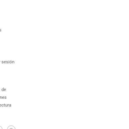
s
r sesión
s de
ones
ectura