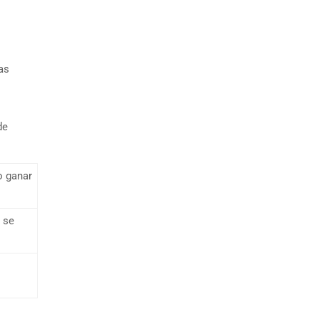
as
de
o ganar
 se