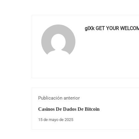
gIXk GET YOUR WELCOME
Publicación anterior
Casinos De Dados De Bitcoin
15 de mayo de 2025