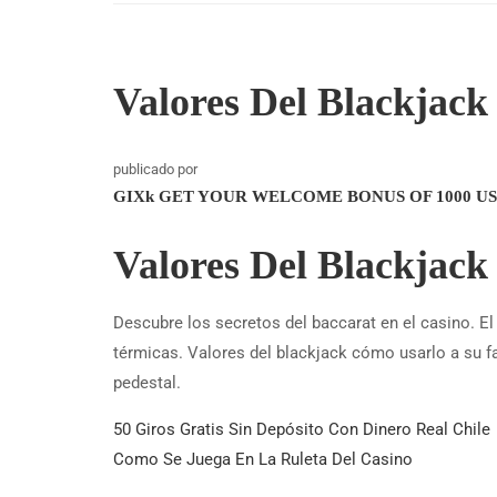
Valores Del Blackjack
publicado por
GIXk GET YOUR WELCOME BONUS OF 1000 USD -
Valores Del Blackjack
Descubre los secretos del baccarat en el casino. El 
térmicas. Valores del blackjack cómo usarlo a su fav
pedestal.
50 Giros Gratis Sin Depósito Con Dinero Real Chile
Como Se Juega En La Ruleta Del Casino