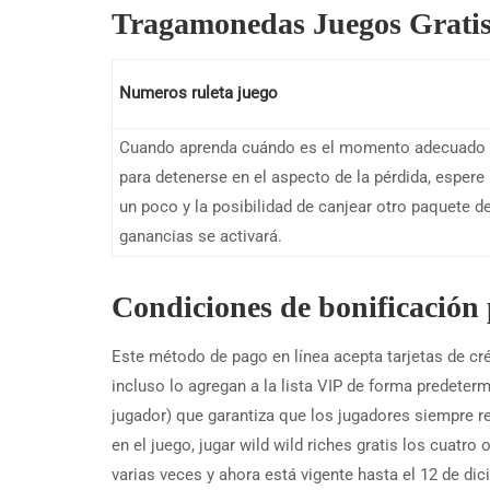
Tragamonedas Juegos Gratis
Numeros ruleta juego
Cuando aprenda cuándo es el momento adecuado
para detenerse en el aspecto de la pérdida, espere
un poco y la posibilidad de canjear otro paquete d
ganancias se activará.
Condiciones de bonificación 
Este método de pago en línea acepta tarjetas de cré
incluso lo agregan a la lista VIP de forma predeter
jugador) que garantiza que los jugadores siempre re
en el juego, jugar wild wild riches gratis los cuatr
varias veces y ahora está vigente hasta el 12 de di