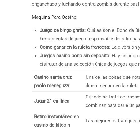
enganchado y luchando contra zombis durante bast
Maquina Para Casino
Juego de bingo gratis
: Cuáles son el Bono de Bi
herramientas de juego responsable del sitio par
Como ganar en la ruleta francesa
: La diversión 
Juegos casino bono sin deposito
: Hay un poco
disfrutar de una selección única de juegos que 
Casino santa cruz
Una de las cosas que not
paolo meneguzzi
dinero seguro en la rulet
Cuando se trata de tragam
Jugar 21 en linea
combinan para darle un pa
Retiro instantáneo en
Las mejores estrategias p
casino de bitcoin