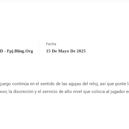
Fecha
 Fpj.bling.org
15 De Mayo De 2025
juego continúa en el sentido de las agujas del reloj, así que ponte 
or, la discreción y el servicio de alto nivel que coloca al jugador e