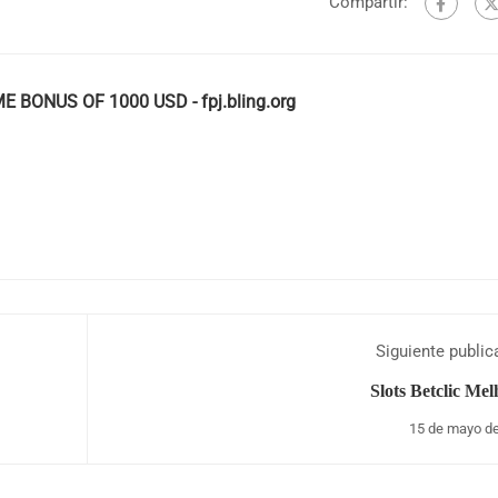
Compartir:
 BONUS OF 1000 USD - fpj.bling.org
Siguiente public
Slots Betclic Mel
15 de mayo d