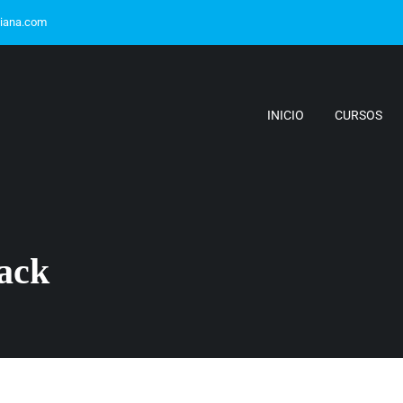
tiana.com
INICIO
CURSOS
jack