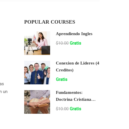
POPULAR COURSES
Aprendiendo Ingles
$10.00
Gratis
Conexion de Lideres (4
Creditos)
Gratis
las
n un
Fundamentos:
Doctrina Cristiana
Básica (3 Creditos)
$10.00
Gratis