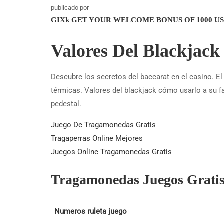
publicado por
GIXk GET YOUR WELCOME BONUS OF 1000 USD -
Valores Del Blackjack
Descubre los secretos del baccarat en el casino. El 
térmicas. Valores del blackjack cómo usarlo a su fav
pedestal.
Juego De Tragamonedas Gratis
Tragaperras Online Mejores
Juegos Online Tragamonedas Gratis
Tragamonedas Juegos Gratis
Numeros ruleta juego