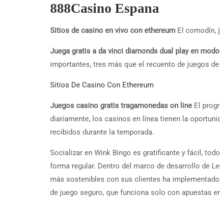
888Casino Espana
Sitios de casino en vivo con ethereum
El comodín, 
Juega gratis a da vinci diamonds dual play en mod
importantes, tres más que el recuento de juegos de
Sitios De Casino Con Ethereum
Juegos casino gratis tragamonedas on line
El progr
diariamente, los casinos en línea tienen la oportun
recibidos durante la temporada.
Socializar en Wink Bingo es gratificante y fácil, t
forma regular. Dentro del marco de desarrollo de L
más sostenibles con sus clientes ha implementado un
de juego seguro, que funciona solo con apuestas en