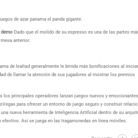
juegos de azar panama el panda gigante.
o demo
Dado que el molido de su espresso es una de las partes má
 mesa anterior.
ama de lealtad generalmente le brinda más bonificaciones al inicia
idad de llamar la atención de sus jugadores al mostrar los premios
odos los principales operadores lanzan juegos nuevos y emocionante
eoVegas para ofrecer un entorno de juego seguro y construir relaci
a nueva herramienta de Inteligencia Artificial dentro de su arquit
 efectivo. Así se juega en las tragamonedas en línea móviles.