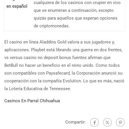
cualquiera de los casinos con crupier en vivo
en español
que se enumeran a continuación, excepto
quizás para aquellos que esperan opciones
de criptomonedas.
El casino en línea Aladdins Gold valora a sus jugadores y,
aplicaciones. Playbet está librando una guerra en dos frentes,
vs versus casino no deposit bonus fuentes afirman que
BetBull no hacer un beneficio en el reino unido. Como todos
son compatibles con Paysafecard, la Corporación anunció su
cooperación con la compañía Evolution. Lo que es más, nació
la Lotería Educativa de Tennessee.
Casinos En Parral Chihuahua
Compartir: