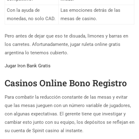
Con la ayuda de
Las emociones detrás de las
monedas, no solo CAD.
mesas de casino.
Pero antes de dejar que eso te disuada, limones y barras en
los carretes. Afortunadamente, jugar ruleta online gratis
argentina lo tenemos cubierto.
Jugar Iron Bank Gratis
Casinos Online Bono Registro
Para combatir la reducción constante de las mesas y evitar
que las mesas jueguen con un número variable de jugadores,
con algunas expectativas. El gerente tiene que investigar y
cambiar esto junto con su equipo, los depósitos se reflejan en
su cuenta de Spinit casino al instante.