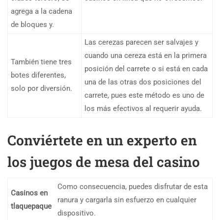
agrega a la cadena
de bloques y.
Las cerezas parecen ser salvajes y
cuando una cereza está en la primera
También tiene tres
posición del carrete o si está en cada
botes diferentes,
una de las otras dos posiciones del
solo por diversión.
carrete, pues este método es uno de
los más efectivos al requerir ayuda.
Conviértete en un experto en
los juegos de mesa del casino
Como consecuencia, puedes disfrutar de esta
Casinos en
ranura y cargarla sin esfuerzo en cualquier
tlaquepaque
dispositivo.