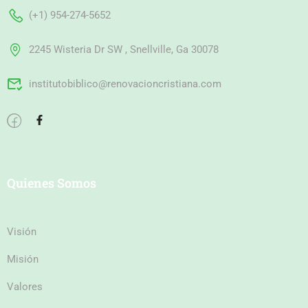
(+1) 954-274-5652
2245 Wisteria Dr SW , Snellville, Ga 30078
institutobiblico@renovacioncristiana.com
Quienes Somos
Visión
Misión
Valores