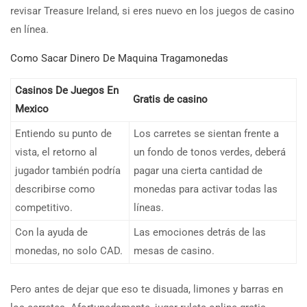
revisar Treasure Ireland, si eres nuevo en los juegos de casino
en línea.
Como Sacar Dinero De Maquina Tragamonedas
Casinos De Juegos En
Gratis de casino
Mexico
Entiendo su punto de
Los carretes se sientan frente a
vista, el retorno al
un fondo de tonos verdes, deberá
jugador también podría
pagar una cierta cantidad de
describirse como
monedas para activar todas las
competitivo.
líneas.
Con la ayuda de
Las emociones detrás de las
monedas, no solo CAD.
mesas de casino.
Pero antes de dejar que eso te disuada, limones y barras en