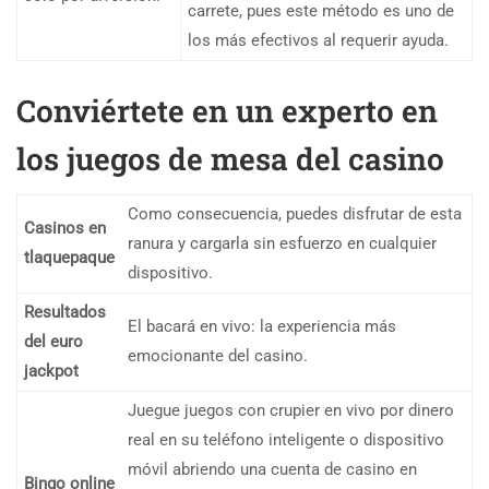
carrete, pues este método es uno de
los más efectivos al requerir ayuda.
Conviértete en un experto en
los juegos de mesa del casino
Como consecuencia, puedes disfrutar de esta
Casinos en
ranura y cargarla sin esfuerzo en cualquier
tlaquepaque
dispositivo.
Resultados
El bacará en vivo: la experiencia más
del euro
emocionante del casino.
jackpot
Juegue juegos con crupier en vivo por dinero
real en su teléfono inteligente o dispositivo
móvil abriendo una cuenta de casino en
Bingo online