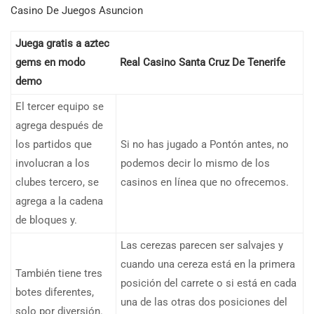
Casino De Juegos Asuncion
Juega gratis a aztec
gems en modo
Real Casino Santa Cruz De Tenerife
demo
El tercer equipo se
agrega después de
los partidos que
Si no has jugado a Pontón antes, no
involucran a los
podemos decir lo mismo de los
clubes tercero, se
casinos en línea que no ofrecemos.
agrega a la cadena
de bloques y.
Las cerezas parecen ser salvajes y
cuando una cereza está en la primera
También tiene tres
posición del carrete o si está en cada
botes diferentes,
una de las otras dos posiciones del
solo por diversión.