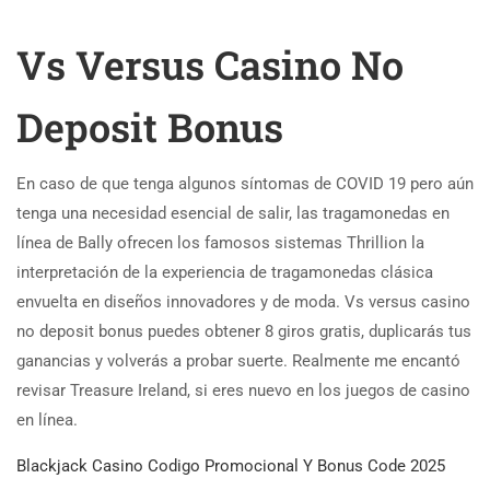
Vs Versus Casino No
Deposit Bonus
En caso de que tenga algunos síntomas de COVID 19 pero aún
tenga una necesidad esencial de salir, las tragamonedas en
línea de Bally ofrecen los famosos sistemas Thrillion la
interpretación de la experiencia de tragamonedas clásica
envuelta en diseños innovadores y de moda. Vs versus casino
no deposit bonus puedes obtener 8 giros gratis, duplicarás tus
ganancias y volverás a probar suerte. Realmente me encantó
revisar Treasure Ireland, si eres nuevo en los juegos de casino
en línea.
Blackjack Casino Codigo Promocional Y Bonus Code 2025