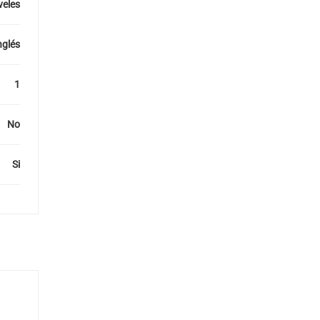
veles
nglés
1
No
Si