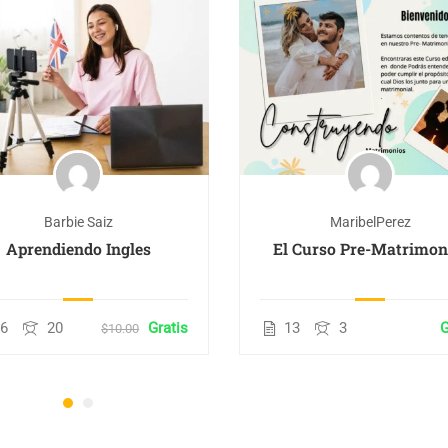
Barbie Saiz
MaribelPerez
Aprendiendo Ingles
El Curso Pre-Matrimon
16
20
Gratis
13
3
G
$10.00