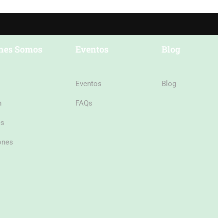
nes Somos
Eventos
Blog
Eventos
Blog
n
FAQs
es
ones