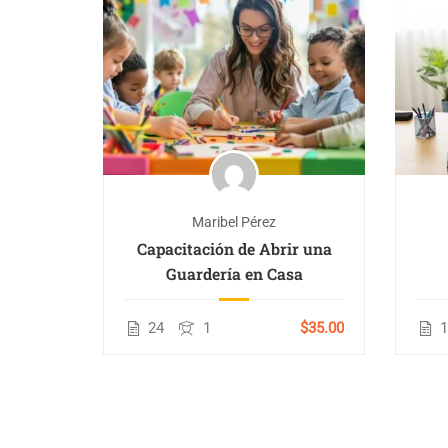
il
Gratis
Maribel Pérez
Capacitación de Abrir una
Guardería en Casa
24
1
$35.00