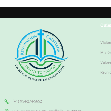
Quie
Visión
Misió
Valor
Reuni
(+1) 954-274-5652