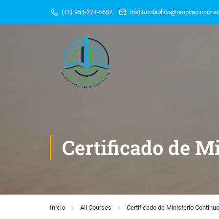
(+1) 954-274-5652
institutobiblico@renovacioncris
Certificado de M
Inicio
All Courses
Certificado de Ministerio Continu