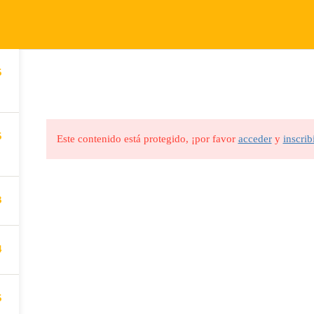
om
5
INICIO
CURSOS
5
Este contenido está protegido, ¡por favor
acceder
y
inscrib
3
4
5