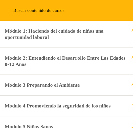
(+1) 954-274-5652
institutobiblico@renovacioncristiana.c
Register
Acceso
Módulo 1: Haciendo del cuidado de niños una
oportunidad laboral
(+1) 954-274-5652
2245 Wisteria Dr SW , Snellville, Ga 30078
Modulo 2: Entendiendo el Desarrollo Entre Las Edades
0-12 Años
institutobiblico@renovacioncristiana.com
Modulo 3 Preparando el Ambiente
Quienes Somos
Modulo 4 Promoviendo la seguridad de los niños
Visión
Modulo 5 Niños Sanos
Misión