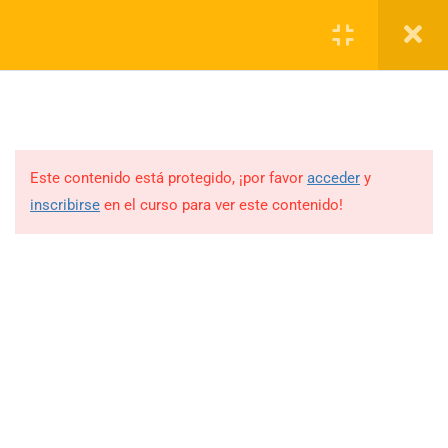
Register
Acceso
5
Módulo 1: Haciendo del
cuidado de niños una
oportunidad laboral
Este contenido está protegido, ¡por favor
acceder
y
inscribirse
en el curso para ver este contenido!
5
Modulo 2: Entendiendo el
Desarrollo Entre Las Edades
0-12 Años
Desarrollo Físico En Los
Primeros Dos Años
Desarrollo Socioemocional En
(+1) 954-274-5652
Los Dos Primeros Años