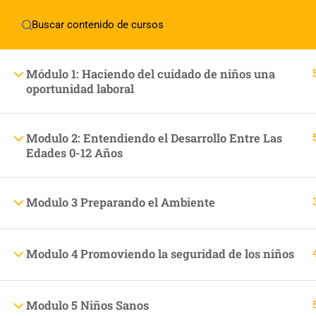
(+1) 954-274-5652
institutobiblico@renovacioncris
Quie
Módulo 1: Haciendo del cuidado de niños una
oportunidad laboral
Visión
Misió
Modulo 2: Entendiendo el Desarrollo Entre Las
Edades 0-12 Años
Valor
Reuni
Modulo 3 Preparando el Ambiente
Modulo 4 Promoviendo la seguridad de los niños
(+1) 954-274-5652
2245 Wisteria Dr SW , Snellville, Ga 30078
Modulo 5 Niños Sanos