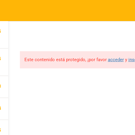
tiana.com
nes Somos
Eventos
Blog
5
INICIO
CURSOS
Eventos
Blog
n
FAQs
5
Este contenido está protegido, ¡por favor
acceder
y
ins
es
ones
3
4
5