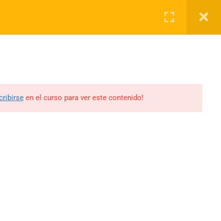
Register
Acceso
Cursos
QUIENES SOMOS
BLOG
CONTACTO
Cursos
cribirse
en el curso para ver este contenido!