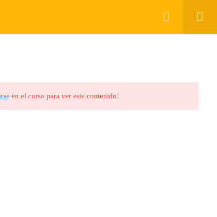
Register
Acceso
g
Cursos
QUIENES SOMOS
BLOG
CONTACTO
Cursos
irse
en el curso para ver este contenido!
inos & Condiciones
Mapa del Sitio
Cursos