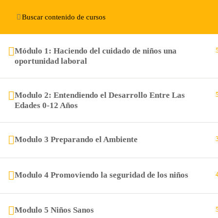
(+1) 954-274-5652
institutobiblico@renovacioncris
Módulo 1: Haciendo del cuidado de niños una
oportunidad laboral
(+1) 954-274-5652
2245 Wisteria Dr SW , Snellville, Ga 30078
Modulo 2: Entendiendo el Desarrollo Entre Las
Edades 0-12 Años
institutobiblico@renovacioncristiana.com
Modulo 3 Preparando el Ambiente
Modulo 4 Promoviendo la seguridad de los niños
Nerorese
Modulo 5 Niños Sanos