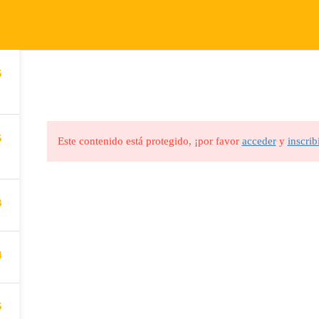
tiana.com
Quienes Somos
Eventos
Blo
INICIO
CURSOS
5
Visión
Eventos
Blog
Misión
FAQs
5
Este contenido está protegido, ¡por favor
acceder
y
inscrib
Valores
Reuniones
3
4
Term
5